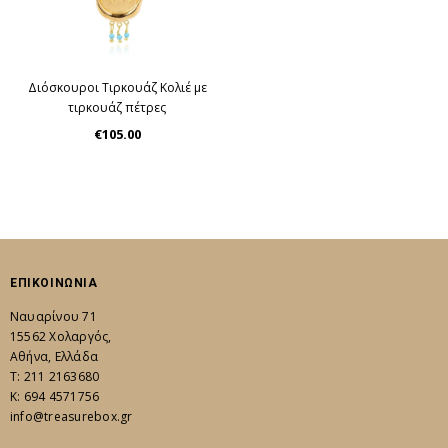
Διόσκουροι Τιρκουάζ Κολιέ με
τιρκουάζ πέτρες
€105.00
ΕΠΙΚΟΙΝΩΝΙΑ
Ναυαρίνου 71
15562 Χολαργός,
Αθήνα, Ελλάδα
Τ: 211 2163680
K: 694 4571756
info@treasurebox.gr