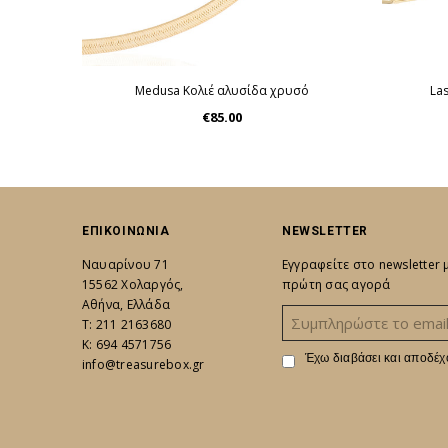
Medusa Κολιέ αλυσίδα χρυσό
La
€85.00
ΕΠΙΚΟΙΝΩΝΙΑ
NEWSLETTER
Ναυαρίνου 71
Εγγραφείτε στο newsletter
15562 Χολαργός,
πρώτη σας αγορά
Αθήνα, Ελλάδα
Τ: 211 2163680
K: 694 4571756
Έχω διαβάσει και αποδέχ
info@treasurebox.gr