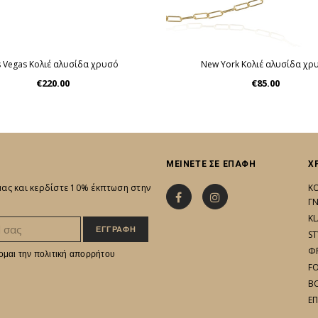
s Vegas Κολιέ αλυσίδα χρυσό
New York Κολιέ αλυσίδα χρ
€220.00
€85.00
ΜΕΙΝΕΤΕ ΣΕ ΕΠΑΦΗ
Χ
 μας και κερδίστε 10% έκπτωση στην
Κ
Γ
KL
ST
Φ
ομαι την
πολιτική απορρήτου
F
B
Ε