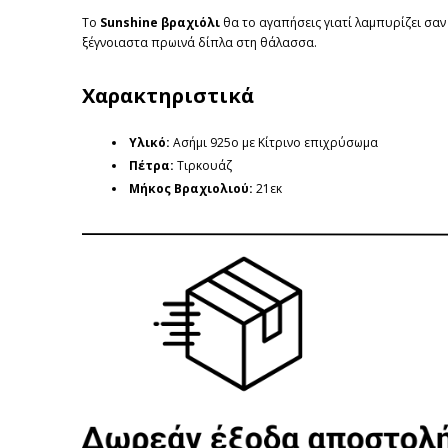
To
Sunshine βραχιόλι
θα το αγαπήσεις γιατί λαμπυρίζει σαν
ξέγνοιαστα πρωινά δίπλα στη θάλασσα.
Χαρακτηριστικά
Υλικό:
Ασήμι 925ο με Κίτρινο επιχρύσωμα
Πέτρα:
Τιρκουάζ
Μήκος Βραχιολιού
:
21εκ