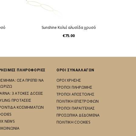
υσό
Sunshine Κολιέ αλυσίδα χρυσό
€75.00
ΡΗΣΙΜΕΣ ΠΛΗΡΟΦΟΡΙΕΣ
ΟΡΟΙ ΣΥΝΑΛΛΑΓΩΝ
ΟΣΜΗΜΑ: ΟΣΑ ΠΡΕΠΕΙ ΝΑ
ΟΡΟΙ ΧΡΗΣΗΣ
ΝΩΡΙΖΩ
ΤΡΟΠΟΙ ΠΛΗΡΩΜΗΣ
ARNA: 3 ΑΤΟΚΕΣ ΔΟΣΕΙΣ
ΤΡΟΠΟΙ ΑΠΟΣΤΟΛΗΣ
YLING ΠΡΟΤΑΣΕΙΣ
ΠΟΛΙΤΙΚΗ ΕΠΙΣΤΡΟΦΩΝ
ΡΟΝΤΙΔΑ ΚΟΣΜΗΜΑΤΩΝ
ΤΡΟΠΟΙ ΠΑΡΑΓΓΕΛΙΑΣ
OODIES
ΠΡΟΣΩΠΙΚΑ ΔΕΔΟΜΕΝΑ
OX NEWS
ΠΟΛΙΤΙΚΗ COOKIES
ΠΙΚΟΙΝΩΝΙΑ