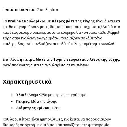
Σκουλαρίκια
ΤΥΠΟΣ ΠΡΟΪΟΝΤΟΣ
Τα
Praline Σκουλαρίκια με πέτρες μάτι της τίγρης
είναι δυναμικά
και θα σε γοητεύσουν με τις διαφορετικές του αποχρώσεις! Από ζεστό
καφέ έως σκούρο σοκολά, αυτό το κόσμημα θα κεντρίσει κάθε βλέμμα!
Χάρη στην εναλλαγή των χρωμάτων ταιριάζουν σε κάθε τόνο
επιδερμίδας, ενώ συνδυάζονται πολύ εύκολα με αμέτρητα σύνολα!
Επιπλέον,
η πέτρα Μάτι της Τίγρης θεωρείται ο λίθος της τύχης
,
αναδεικνύοντας αυτά τα σκουλαρίκια σε must-have!
Χαρακτηριστικά
Υλικό:
Ασήμι 925ο με κίτρινο επιχρύσωμα
Πέτρες
:
Μάτι της τίγρης
Διάμετρος κρίκου:
1.2εκ
Καθώς οι πέτρες είναι ημιπολύτιμες, ενδέχεται να παρουσιάζουν
διαφορές σε σχέση με αυτό που απεικονίζεται στη φωτογραφία.