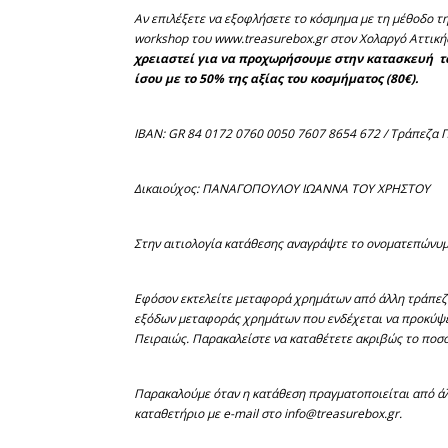
Αν επιλέξετε να εξοφλήσετε το κόσμημα με τη μέθοδο 
workshop του www.treasurebox.gr στον Χολαργό Αττικής, 
χρειαστεί για να προχωρήσουμε στην κατασκευή τ
ίσου με το 50% της αξίας του κοσμήματος (80€).
IBAN: GR 84 0172 0760 0050 7607 8654 672 / Τράπεζα 
Δικαιούχος: ΠΑΝΑΓΟΠΟΥΛΟΥ ΙΩΑΝΝΑ ΤΟΥ ΧΡΗΣΤΟΥ
Στην αιτιολογία κατάθεσης αναγράψτε το ονοματεπώνυμό
Εφόσον εκτελείτε μεταφορά χρημάτων από άλλη τράπεζα
εξόδων μεταφοράς χρημάτων που ενδέχεται να προκύψει
Πειραιώς. Παρακαλείστε να καταθέτετε ακριβώς το ποσό
Παρακαλούμε όταν η κατάθεση πραγματοποιείται από άλ
καταθετήριο με e-mail στο info@treasurebox.gr.