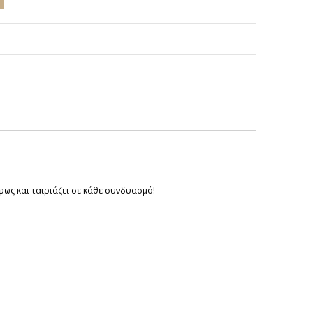
φως και ταιριάζει σε κάθε συνδυασμό!