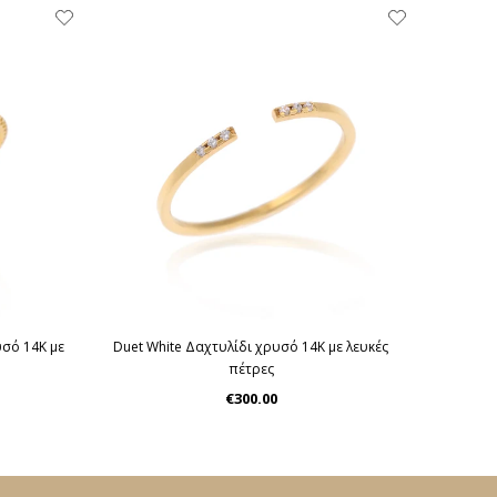
υσό 14Κ με
Duet White Δαχτυλίδι χρυσό 14Κ με λευκές
πέτρες
€300.00