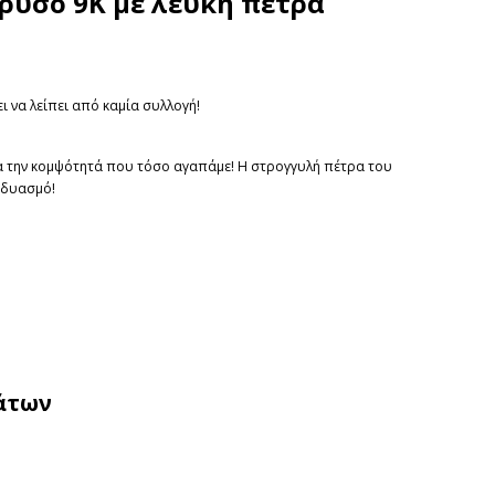
χρυσό 9K με λευκή πέτρα
 να λείπει από καμία συλλογή!
ντα την κομψότητά που τόσο αγαπάμε! Η στρογγυλή πέτρα του
νδυασμό!
άτων