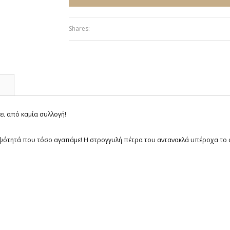
Shares:
Σ
ει από καμία συλλογή!
κομψότητά που τόσο αγαπάμε! Η στρογγυλή πέτρα του αντανακλά υπέροχα το 