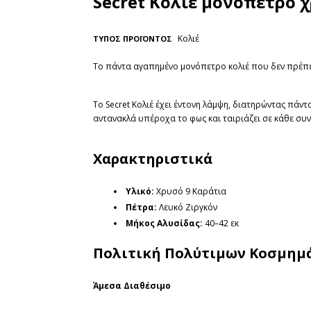
Secret Κολιέ μονόπετρο 
Κολιέ
ΤΥΠΟΣ ΠΡΟΪΟΝΤΟΣ
Το πάντα αγαπημένο μονόπετρο κολιέ που δεν πρέπει
Το Secret Κολιέ έχει έντονη λάμψη, διατηρώντας πά
αντανακλά υπέροχα το φως και ταιριάζει σε κάθε συ
Χαρακτηριστικά
Υλικό:
Χρυσό 9 Καράτια
Πέτρα:
Λευκό Ζιργκόν
Μήκος Αλυσίδας:
40–42 εκ
Πολιτική Πολύτιμων Κοσμημ
Άμεσα Διαθέσιμο