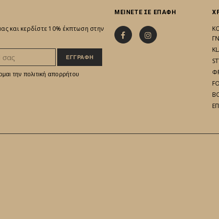
ΜΕΙΝΕΤΕ ΣΕ ΕΠΑΦΗ
Χ
 μας και κερδίστε 10% έκπτωση στην
Κ
Γ
KL
ST
Φ
ομαι την
πολιτική απορρήτου
F
B
Ε