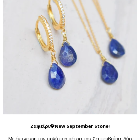
Ζαφείρι💎New September Stone!
Με έμπνευση την πολύτιμη πέτρα του Σεπτεμβρίου, δύο