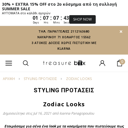
30% + EXTRA 15% OFF στο 2ο κόσμημα από τη συλλογή
SUMMER SALE
ΑΥΤΟΜΑΤΑ στο καλάθι αγορών
:
:
:
01
07
07
42
SHOP NOW
Days
Hrs
Mins
Secs
ΤΗΛ. ΠΑΡΑΓΓΕΛΙΕΣ 2112163680
ΝΑΥΑΡΙΝΟΥ 71 ΧΟΛΑΡΓΟΣ 15562
3 ΑΤΟΚΕΣ ΔΟΣΕΙΣ ΧΩΡΙΣ ΠΙΣΤΩΤΙΚΗ ΜΕ
KLARNA
0
ΑΡΧΙΚΗ
STYLING ΠΡΟΤΑΣΕΙΣ
ZODIAC LOOKS
STYLING ΠΡΟΤΑΣΕΙΣ
Zodiac Looks
Δημοσιεύτηκε στις
Jul 16, 2021
από Ioanna Panagopoulou
Ετοιμάσαμε για σένα ένα look με τα κοσμήματα που πιστεύουμε πως